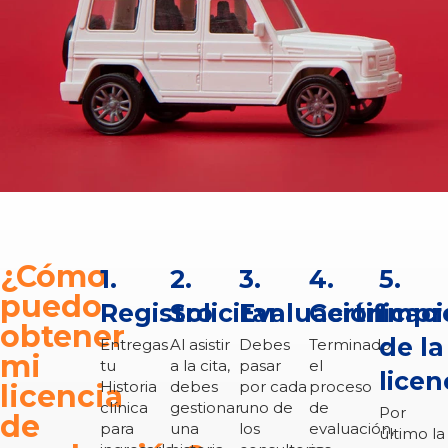
¿Cómo
1.
2.
3.
4.
5.
puedo
Registro
Solicitar
Evaluación
Certificac
Impr
obtener
de la
Entregas
Al asistir
Debes
Terminado
mi
tu
a la cita,
pasar
el
licen
Historia
debes
por cada
proceso
licencia
clínica
gestionar
uno de
de
Por
de
para
una
los
evaluación,
último la