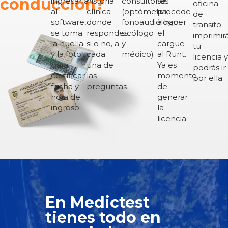
conducción?
ingresarla
historia
consultorios
se
oficina
al
clínica
(optómetra,
procede
de
software,
donde
fonoaudiólogo,
a hacer
transito
se toma
respondes
sicólogo
el
imprimir
la huella
si o no, a
y
cargue
tu
y la foto
cada
médico)
al Runt.
licencia y
para
una de
Ya es
podrás ir
certificar
las
momento
por ella.
fecha y
preguntas
de
hora de
generar
ingreso.
la
licencia.
En Medictest
tienes todo en