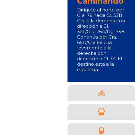
Caminando
Dirígete al norte por
Cra. 76 hacia Cl. 32B
Gira a la derecha con
dirección a Cl.
32F/Cra. 76A/Dg. 75B
Continúa por Cra.
65D/Cra 66 Gira
levemente a la
derecha con
dirección a Cl. 34. El
destino está a la
izquierda.